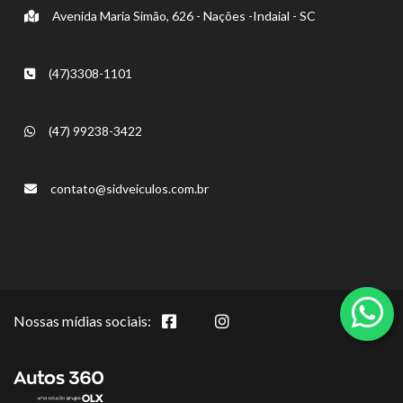
Avenida Maria Simão, 626 - Nações -Indaial - SC
(47)3308-1101
(47) 99238-3422
contato@sidveiculos.com.br
Nossas mídias sociais: