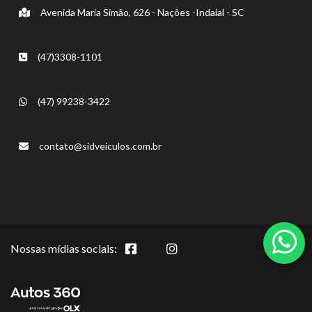
Avenida Maria Simão, 626 - Nações -Indaial - SC
(47)3308-1101
(47) 99238-3422
contato@sidveiculos.com.br
Nossas mídias sociais: