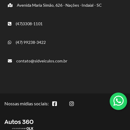
Avenida Maria Simão, 626 - Nações -Indaial - SC
(47)3308-1101
(47) 99238-3422
contato@sidveiculos.com.br
Nossas mídias sociais: